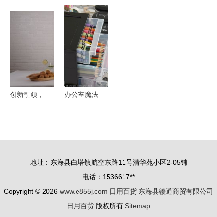
精产品系列
办公用品
打工那些事
阴霾 从日
日常洗护的
3D品牌样
办公用品的
用百货到蘑
贴心之选
机与微创新
奇妙世界
菇街优店的
相伴的科学
温暖探索
指南
创新引领，
办公室魔法
智享生活
用几件办公
——沃莱姆
用品，把家
携新品亮相
收拾得井井
第113届中
有条
地址：东海县白塔镇航空东路11号清华苑小区2-05铺
国日用百货
电话：1536617**
会
Copyright © 2026
www.e855j.com
日用百货
东海县赣通商贸有限公司
日用百货
版权所有
Sitemap