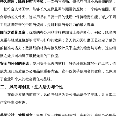
持久耐用，经得起时间考验
：一支书写流畅、墨色均匀且不易漏墨的笔；
一把符合人体工学、能够长久支撑且调节顺滑的座椅；一个结构稳固、开
合顺畅的文件夹。这些用品在日复一日的使用中保持稳定性能，减少了因
工具故障带来的中断与烦躁，是对时间与专注力的最大尊重。
细节之处见真章
：优质的办公用品往往在细节上倾注匠心。例如，纸张的
克重与触感直接影响书写与打印的效果；剪刀的刀刃打磨工艺决定了裁剪
的精准与省力；数据线的材质与接头设计关乎连接的稳定与寿命。这些细
微之处共同构筑了顺畅无阻的工作流。
安全与环保的承诺
：使用安全无害的材料，符合环保标准的生产工艺，也
成为现代高质量办公用品的重要内涵。这不仅关乎使用者的健康，也体现
了企业和个人的社会责任与品味。
二、 风尚与创意：注入活力与个性
在保证质量的前提下，风尚与创意为办公用品赋予了灵魂，让日常工
作变得生动有趣。
美学设计，愉悦感官
：告别千篇一律的沉闷造型，富有设计感的办公用品