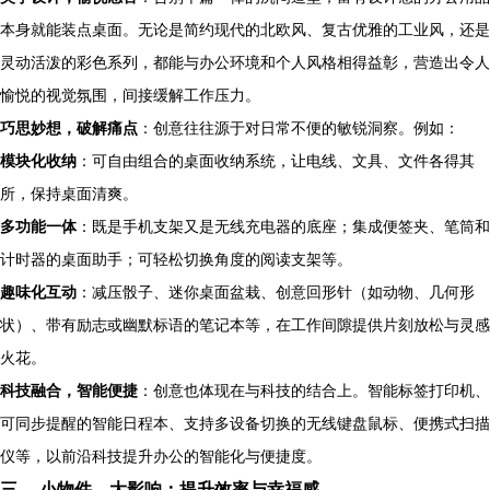
本身就能装点桌面。无论是简约现代的北欧风、复古优雅的工业风，还是
灵动活泼的彩色系列，都能与办公环境和个人风格相得益彰，营造出令人
愉悦的视觉氛围，间接缓解工作压力。
巧思妙想，破解痛点
：创意往往源于对日常不便的敏锐洞察。例如：
模块化收纳
：可自由组合的桌面收纳系统，让电线、文具、文件各得其
所，保持桌面清爽。
多功能一体
：既是手机支架又是无线充电器的底座；集成便签夹、笔筒和
计时器的桌面助手；可轻松切换角度的阅读支架等。
趣味化互动
：减压骰子、迷你桌面盆栽、创意回形针（如动物、几何形
状）、带有励志或幽默标语的笔记本等，在工作间隙提供片刻放松与灵感
火花。
科技融合，智能便捷
：创意也体现在与科技的结合上。智能标签打印机、
可同步提醒的智能日程本、支持多设备切换的无线键盘鼠标、便携式扫描
仪等，以前沿科技提升办公的智能化与便捷度。
三、 小物件，大影响：提升效率与幸福感