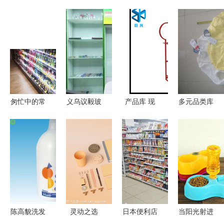
匆忙中的常
义乌议毅玻
产品库 现
多元品类库
备搭档 —
璃制品厂
代办公用品
存供应 打
屈臣氏服务
三区里的行
的完美整合
造全品类消
体验
业标杆与义
与优选集
费生态新优
乌购平台的
势
服务新篇
陈高貌洗发
灵动之选
日本便利店
当阳光射进