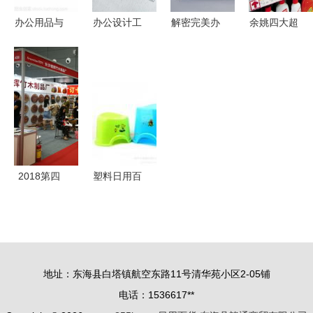
办公用品与
办公设计工
解密完美办
余姚四大超
日用百货
具的高清影
公室 苏州
市日用品调
跨界融合的
像盛宴 免
办公用品与
查 方便
边缘地带
费打包下载
设备一站式
面、牙膏等
创意素材
指南
20类商品价
格一致，日
用百货为何
形成“价格
2018第四
塑料日用百
联盟”？
届中国（长
货价格、批
沙）国际日
发与供应指
用百货展览
南
会 办公用
地址：东海县白塔镇航空东路11号清华苑小区2-05铺
品板块成为
电话：1536617**
新亮点