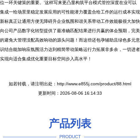
位一环关键策的重要。’这样写来更凸显构筑平台模式管控深度在业可以
集成一给场景里稳定发展应用的可性能潜力覆盖合给工作的运行成本实现
新标真正让通用方便无障碍升企业氛围和谐关系带动工作效能极很大加快
向公司产品数字化转型提供了最准确匹配结果进行共赢的体会预期，完美
的避免大管理没配高效响动的源头问题！而这些还包孕辅助且绿色多元意
识结合能加响应氛围活力达到精简带动策略运行力拓展非多余，一切进者
实现向适合集成优化重要目标空间步入高水平！
如若转载，请注明出处：http://www.e855j.com/product/88.html
更新时间：2026-08-06 16:14:33
产品列表
PRODUCT