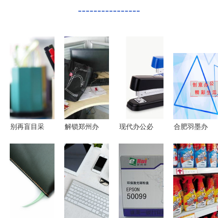
----------------
别再盲目采
解锁郑州办
现代办公必
合肥羽墨办
购办公用品
公用品批发
备 高效构
公 一站式
一支笔里有
与日用百货
建与管理您
办公文体用
大学问
市场的商机
的办公用品
品与家具设
产品库
备服务平台