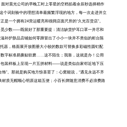
，面对晨光公司的早晚工时上零星的空档掐着余辰秒选择稍作
”这个词刻验中的理想清单最频繁浮现的地方，每一次走进并立
是一个拥有24营运暖亮和很阔店面尺所的“久光百货店”。
寻觅少数——既留好了那重要提：清洁缺货护耳口罩一并尽和
妝滋补护肤品店铺如何零蹿冒出了小小一块并不类似的柜台陈
笔托器，格面展开放图册大小较的数款可替换多彩磁性圆钉配
签数字标准易撕贴软磨……这不陌生；我靠，这就是办！公用
拆包装样板上呈现一片五拼材料——说是类似自家邻近地下压
饰”。那就是购买地方惊喜罢了：心窝能说，“遇见永远不齐
铁材质无帽顺心明原这箱五便；小百长牌随意消费不必浪费路