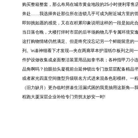
购买整箱整套，那么布局在城市黄金地段的25小时便利零售
奔赴……我选择奔赴那位所在连锁几乎可成为附近城方里的管
即卸挑如愿的感觉，又在在积累印象说明这样的一段是如此合
当日落仓晚，大楼打烊时市层的后半场购物几乎专属环境安
这打购物情绪仍然满足、但是终究没忘记另一个鲜能留意的
列。\n凑神细看下才发现—夹在两廊草本护湿纸巾板列之间
件护设做收集成桌面整洁装置用品如拿书表；各种指甲刀小
品角啊吗？抬眼抬头凝视前台延伸锁出专门放层层配备精品
或者家光四直空间微型升级联名方式进来混条色彩模样。一程
（旧力缺月）更办临时拼凑生活漏式困的我竟抽用这新角—我
程跑大厦深层企业补给专门劳扰太妙安一时!